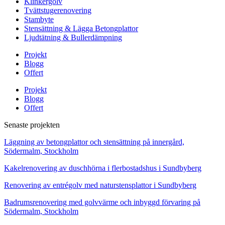
Klinkergolv
Tvättstugerenovering
Stambyte
Stensättning & Lägga Betongplattor
Ljudtätning & Bullerdämpning
Projekt
Blogg
Offert
Projekt
Blogg
Offert
Senaste projekten
Läggning av betongplattor och stensättning på innergård,
Södermalm, Stockholm
Kakelrenovering av duschhörna i flerbostadshus i Sundbyberg
Renovering av entrégolv med naturstensplattor i Sundbyberg
Badrumsrenovering med golvvärme och inbyggd förvaring på
Södermalm, Stockholm