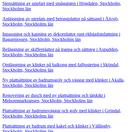
Stensättning av uppfart med smågatsten i Högdalen, Stockholm,
Stockholms län
Anläggning av uteplats med betongplattor på sättsand i Älvsjö,
Stockholm, Stockholms län
Inpassning och kapning av dekorplattor runt eldstadsinfattning i
Bagarmossen, Stockholm, Stockholms län
Beläggning av skifferplattor på trappa och sättsteg i Aspudden,
Stockholm, Stockholms län
Omläggning av klinker på balkong med falljustering i Sköndal,
Stockholm, Stockholms län
Ny plattsättning av badrumsgolv och väggar med klinker i Akalla,
Stockholm, Stockholms län
Renovering av dusch med ny plattsättning och tätskikt i
Midsommarkransen, Stockholm, Stockholms län
Plattsättning av badrumsväggar och golv med klinker i Gröndal,
Stockholm, Stockholms län
Plattsättning av badrum med kakel och klinker i Vällingby,
Stockholm, Stockholms län