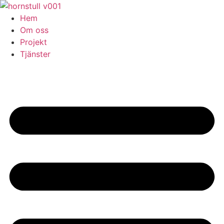
Skip
to
Hem
content
Om oss
Projekt
Tjänster