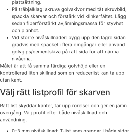
plattsättning.
På träbjälklag: skruva golvskivor med tät skruvbild,
spackla skarvar och förstärk vid klinkerfältet. Lägg
sedan fiberförstärkt avjämningsmassa för styvhet
och planhet.
Vid större nivåskillnader: bygg upp den lägre sidan
gradvis med spackel i flera omgångar eller använd
golvgips/cementskiva på rätt sida för att närma
nivåerna.
Målet är att få samma färdiga golvhöjd eller en
kontrollerad liten skillnad som en reducerlist kan ta upp
utan kant.
Välj rätt listprofil för skarven
Rätt list skyddar kanter, tar upp rörelser och ger en jämn
övergång. Välj profil efter både nivåskillnad och
användning.
0–3 mm nivåskillnad: T-list som greppar i båda sidor