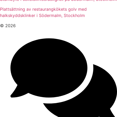
Plattsättning av restaurangkökets golv med
halkskyddsklinker i Södermalm, Stockholm
© 2026