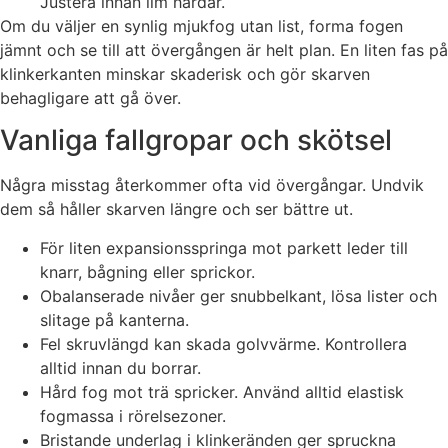
Justera innan lim härdar.
Om du väljer en synlig mjukfog utan list, forma fogen
jämnt och se till att övergången är helt plan. En liten fas på
klinkerkanten minskar skaderisk och gör skarven
behagligare att gå över.
Vanliga fallgropar och skötsel
Några misstag återkommer ofta vid övergångar. Undvik
dem så håller skarven längre och ser bättre ut.
För liten expansionsspringa mot parkett leder till
knarr, bågning eller sprickor.
Obalanserade nivåer ger snubbelkant, lösa lister och
slitage på kanterna.
Fel skruvlängd kan skada golvvärme. Kontrollera
alltid innan du borrar.
Hård fog mot trä spricker. Använd alltid elastisk
fogmassa i rörelsezoner.
Bristande underlag i klinkeränden ger spruckna