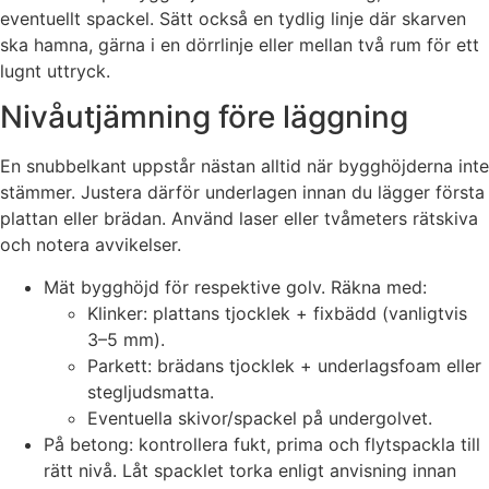
eventuellt spackel. Sätt också en tydlig linje där skarven
ska hamna, gärna i en dörrlinje eller mellan två rum för ett
lugnt uttryck.
Nivåutjämning före läggning
En snubbelkant uppstår nästan alltid när bygghöjderna inte
stämmer. Justera därför underlagen innan du lägger första
plattan eller brädan. Använd laser eller tvåmeters rätskiva
och notera avvikelser.
Mät bygghöjd för respektive golv. Räkna med:
Klinker: plattans tjocklek + fixbädd (vanligtvis
3–5 mm).
Parkett: brädans tjocklek + underlagsfoam eller
stegljudsmatta.
Eventuella skivor/spackel på undergolvet.
På betong: kontrollera fukt, prima och flytspackla till
rätt nivå. Låt spacklet torka enligt anvisning innan