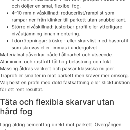
och döljer en smal, flexibel fog.
4–10 mm nivåskillnad: reducerlist/ramplist som
rampar ner från klinker till parkett utan snubbelkant.
Större nivåskillnad: justerbar profil eller ytterligare
nivåutjämning innan montering.
I dörröppningar: tröskel- eller skarvlist med basprofil
som skruvas eller limmas i undergolvet.
Materialval påverkar både hållbarhet och utseende.
Aluminium och rostfritt tål hög belastning och fukt.
Mässing åldras vackert och passar klassiska miljöer.
Träprofiler smälter in mot parkett men kräver mer omsorg.
Välj helst en profil med dold fastsättning eller klickfunktion
för ett rent resultat.
Täta och flexibla skarvar utan
hård fog
Lägg aldrig cementfog direkt mot parkett. Övergången