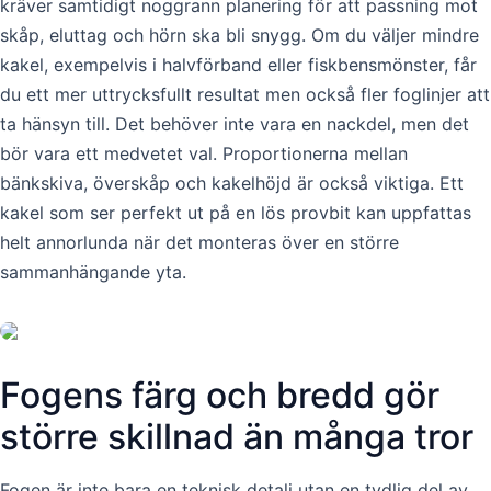
kräver samtidigt noggrann planering för att passning mot
skåp, eluttag och hörn ska bli snygg. Om du väljer mindre
kakel, exempelvis i halvförband eller fiskbensmönster, får
du ett mer uttrycksfullt resultat men också fler foglinjer att
ta hänsyn till. Det behöver inte vara en nackdel, men det
bör vara ett medvetet val. Proportionerna mellan
bänkskiva, överskåp och kakelhöjd är också viktiga. Ett
kakel som ser perfekt ut på en lös provbit kan uppfattas
helt annorlunda när det monteras över en större
sammanhängande yta.
Fogens färg och bredd gör
större skillnad än många tror
Fogen är inte bara en teknisk detalj utan en tydlig del av