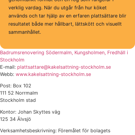
verklig vardag. När du utgår från hur köket
används och tar hjälp av en erfaren plattsättare blir
resultatet både mer hållbart, lättskött och visuellt
sammanhållet.
Badrumsrenovering Södermalm, Kungsholmen, Fredhäll i
Stockholm
E-mail:
plattsattare@kakelsattning-stockholm.se
Webb:
www.kakelsattning-stockholm.se
Post: Box 102
111 52 Norrmalm
Stockholm stad
Kontor: Johan Skyttes väg
125 34 Älvsjö
Verksamhetsbeskrivning: Föremålet för bolagets