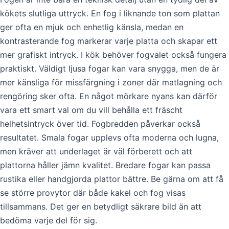
kökets slutliga uttryck. En fog i liknande ton som plattan
ger ofta en mjuk och enhetlig känsla, medan en
kontrasterande fog markerar varje platta och skapar ett
mer grafiskt intryck. I kök behöver fogvalet också fungera
praktiskt. Väldigt ljusa fogar kan vara snygga, men de är
mer känsliga för missfärgning i zoner där matlagning och
rengöring sker ofta. En något mörkare nyans kan därför
vara ett smart val om du vill behålla ett fräscht
helhetsintryck över tid. Fogbredden påverkar också
resultatet. Smala fogar upplevs ofta moderna och lugna,
men kräver att underlaget är väl förberett och att
plattorna håller jämn kvalitet. Bredare fogar kan passa
rustika eller handgjorda plattor bättre. Be gärna om att få
se större provytor där både kakel och fog visas
tillsammans. Det ger en betydligt säkrare bild än att
bedöma varje del för sig.