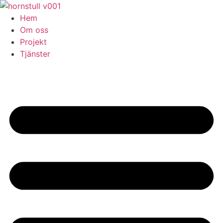
Skip
to
Hem
content
Om oss
Projekt
Tjänster