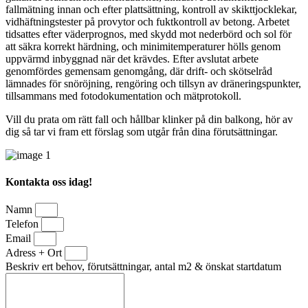
fallmätning innan och efter plattsättning, kontroll av skikttjocklekar,
vidhäftningstester på provytor och fuktkontroll av betong. Arbetet
tidsattes efter väderprognos, med skydd mot nederbörd och sol för
att säkra korrekt härdning, och minimitemperaturer hölls genom
uppvärmd inbyggnad när det krävdes. Efter avslutat arbete
genomfördes gemensam genomgång, där drift- och skötselråd
lämnades för snöröjning, rengöring och tillsyn av dräneringspunkter,
tillsammans med fotodokumentation och mätprotokoll.
Vill du prata om rätt fall och hållbar klinker på din balkong, hör av
dig så tar vi fram ett förslag som utgår från dina förutsättningar.
Kontakta oss idag!
Namn
Telefon
Email
Adress + Ort
Beskriv ert behov, förutsättningar, antal m2 & önskat startdatum