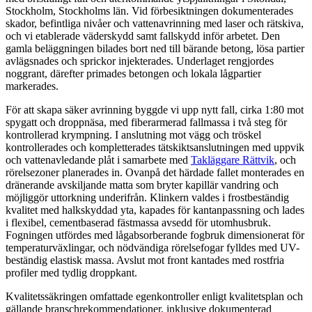
Stockholm, Stockholms län. Vid förbesiktningen dokumenterades
skador, befintliga nivåer och vattenavrinning med laser och rätskiva,
och vi etablerade väderskydd samt fallskydd inför arbetet. Den
gamla beläggningen bilades bort ned till bärande betong, lösa partier
avlägsnades och sprickor injekterades. Underlaget rengjordes
noggrant, därefter primades betongen och lokala lågpartier
markerades.
För att skapa säker avrinning byggde vi upp nytt fall, cirka 1:80 mot
spygatt och droppnäsa, med fiberarmerad fallmassa i två steg för
kontrollerad krympning. I anslutning mot vägg och tröskel
kontrollerades och kompletterades tätskiktsanslutningen med uppvik
och vattenavledande plåt i samarbete med
Takläggare Rättvik
, och
rörelsezoner planerades in. Ovanpå det härdade fallet monterades en
dränerande avskiljande matta som bryter kapillär vandring och
möjliggör uttorkning underifrån. Klinkern valdes i frostbeständig
kvalitet med halkskyddad yta, kapades för kantanpassning och lades
i flexibel, cementbaserad fästmassa avsedd för utomhusbruk.
Fogningen utfördes med lågabsorberande fogbruk dimensionerat för
temperaturväxlingar, och nödvändiga rörelsefogar fylldes med UV-
beständig elastisk massa. Avslut mot front kantades med rostfria
profiler med tydlig droppkant.
Kvalitetssäkringen omfattade egenkontroller enligt kvalitetsplan och
gällande branschrekommendationer, inklusive dokumenterad