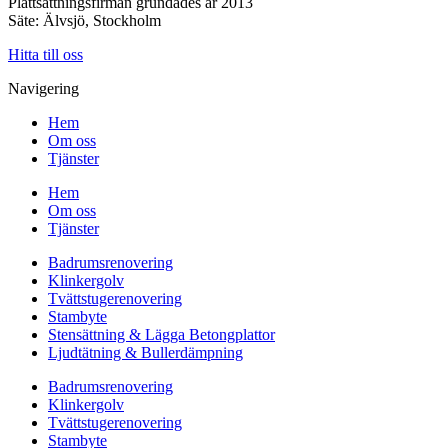
Plattsättningsfirman grundades år 2013
Säte: Älvsjö, Stockholm
Hitta till oss
Navigering
Hem
Om oss
Tjänster
Hem
Om oss
Tjänster
Badrumsrenovering
Klinkergolv
Tvättstugerenovering
Stambyte
Stensättning & Lägga Betongplattor
Ljudtätning & Bullerdämpning
Badrumsrenovering
Klinkergolv
Tvättstugerenovering
Stambyte