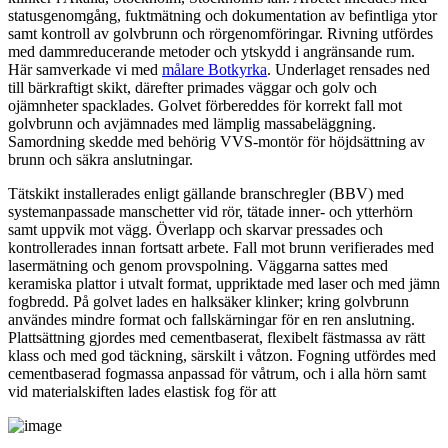
statusgenomgång, fuktmätning och dokumentation av befintliga ytor
samt kontroll av golvbrunn och rörgenomföringar. Rivning utfördes
med dammreducerande metoder och ytskydd i angränsande rum.
Här samverkade vi med
målare Botkyrka
. Underlaget rensades ned
till bärkraftigt skikt, därefter primades väggar och golv och
ojämnheter spacklades. Golvet förbereddes för korrekt fall mot
golvbrunn och avjämnades med lämplig massabeläggning.
Samordning skedde med behörig VVS-montör för höjdsättning av
brunn och säkra anslutningar.
Tätskikt installerades enligt gällande branschregler (BBV) med
systemanpassade manschetter vid rör, tätade inner- och ytterhörn
samt uppvik mot vägg. Överlapp och skarvar pressades och
kontrollerades innan fortsatt arbete. Fall mot brunn verifierades med
lasermätning och genom provspolning. Väggarna sattes med
keramiska plattor i utvalt format, uppriktade med laser och med jämn
fogbredd. På golvet lades en halksäker klinker; kring golvbrunn
användes mindre format och fallskärningar för en ren anslutning.
Plattsättning gjordes med cementbaserat, flexibelt fästmassa av rätt
klass och med god täckning, särskilt i våtzon. Fogning utfördes med
cementbaserad fogmassa anpassad för våtrum, och i alla hörn samt
vid materialskiften lades elastisk fog för att