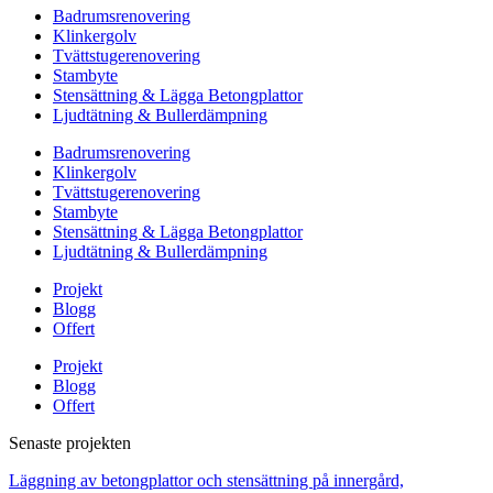
Badrumsrenovering
Klinkergolv
Tvättstugerenovering
Stambyte
Stensättning & Lägga Betongplattor
Ljudtätning & Bullerdämpning
Badrumsrenovering
Klinkergolv
Tvättstugerenovering
Stambyte
Stensättning & Lägga Betongplattor
Ljudtätning & Bullerdämpning
Projekt
Blogg
Offert
Projekt
Blogg
Offert
Senaste projekten
Läggning av betongplattor och stensättning på innergård,